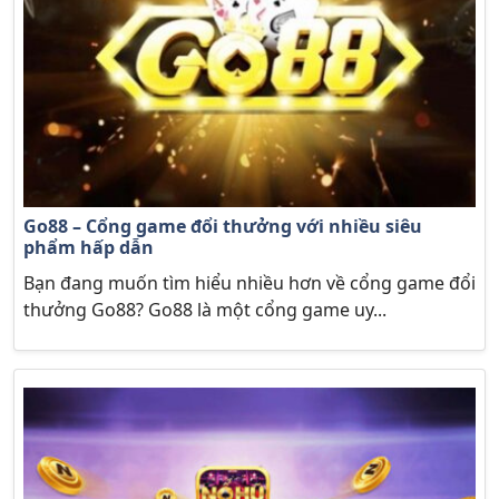
Go88 – Cổng game đổi thưởng với nhiều siêu
phẩm hấp dẫn
Bạn đang muốn tìm hiểu nhiều hơn về cổng game đổi
thưởng Go88? Go88 là một cổng game uy...