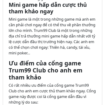
Mini game hấp dẫn cược thủ
tham khảo ngay
Mini game là một trong những game mà anh em
cần phải chơi ngay để có thể thu về phần thưởng
lớn cho mình. Trum99 Club là một trong những
địa chỉ trả thưởng mini game hấp dẫn nhất với tỷ
lệ cược dẫn đầu thị trường hiện nay. Các anh em
có thể chọn chơi ngay: Thiên hà, candy, tài xỉu,
mini poker…
Ưu điểm của cổng game
Trum99 Club cho anh em
tham khảo
Có rất nhiều ưu điểm của cổng game Trum99
Club cho anh em cược thủ tham khảo ngay. Cổng
game này được coi là cổng game dẫn đầu vì
những lý do sau: