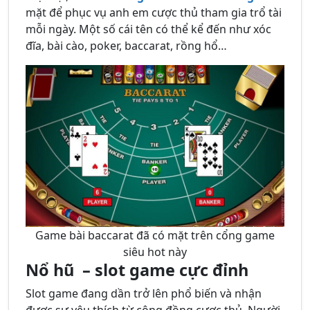
mặt để phục vụ anh em cược thủ tham gia trổ tài
mỗi ngày. Một số cái tên có thể kể đến như xóc
đĩa, bài cào, poker, baccarat, rồng hổ…
Game bài baccarat đã có mặt trên cổng game
siêu hot này
Nổ hũ – slot game cực đỉnh
Slot game đang dần trở lên phổ biến và nhận
được sự yêu thích từ cộng đồng cược thủ. Người