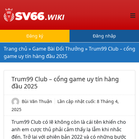
Đăng ký
Đăng nhập
Trang chủ
»
Game Bài Đổi Thưởng
»
Trum99 Club – cổng
game uy tín hàng đầu 2025
Trum99 Club – cổng game uy tín hàng
đầu 2025
Bùi Văn Thuận
Lần cập nhật cuối:
8 Tháng 4,
2025
Trum99 Club có lẽ không còn là cái tên khiến cho
anh em cược thủ phải cảm thấy lạ lẫm khi nhắc
đến. Trở lại với phiên bản 2022 và có những bước