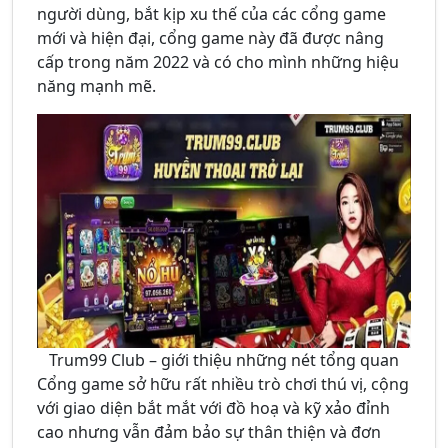
người dùng, bắt kịp xu thế của các cổng game
mới và hiện đại, cổng game này đã được nâng
cấp trong năm 2022 và có cho mình những hiệu
năng mạnh mẽ.
Trum99 Club – giới thiệu những nét tổng quan
Cổng game sở hữu rất nhiều trò chơi thú vị, cộng
với giao diện bắt mắt với đồ hoạ và kỹ xảo đỉnh
cao nhưng vẫn đảm bảo sự thân thiện và đơn