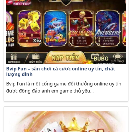
Bvip Fun – sân chơi cá cược online uy tín, chất
lượng đỉnh
Bvip Fun là một cổng game đổi thưởng online uy tín
được đông đảo anh em game thủ yêu...