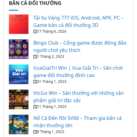
BẮN CÁ ĐỔI THƯỞNG
Tải Xu Vàng 777 iOS, Android, APK, PC –
Game bắn cá đổi thưởng 3D
17 Tháng 6, 2024
Bingo Club – Cổng game được đông đảo
người chơi yêu thích
1 Tháng 2, 2023
VuaGiaiTri Win | Vua Giải Trí – Sân chơi
game đổi thưởng đỉnh cao
31 Tháng 1, 2023
VtcGo Win – Săn thưởng với những sản
phẩm giải trí đặc sắc
11 Tháng 1, 2023
Nổ Cá Đến Rồi SV66 – Tham gia bắn cá
nhận thưởng lớn
9 Tháng 1, 2023