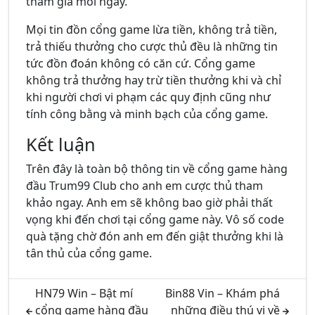
tham gia mỗi ngày.
Mọi tin đồn cổng game lừa tiền, không trả tiền,
trả thiếu thưởng cho cược thủ đều là những tin
tức đồn đoán không có căn cứ. Cổng game
không trả thưởng hay trừ tiền thưởng khi và chỉ
khi người chơi vi phạm các quy định cũng như
tính công bằng và minh bạch của cổng game.
Kết luận
Trên đây là toàn bộ thông tin về cổng game hàng
đầu Trum99 Club cho anh em cược thủ tham
khảo ngay. Anh em sẽ không bao giờ phải thất
vọng khi đến chơi tại cổng game này. Vô số code
quà tặng chờ đón anh em đến giật thưởng khi là
tân thủ của cổng game.
HN79 Win – Bật mí
Bin88 Vin – Khám phá
cổng game hàng đầu
những điều thú vị về