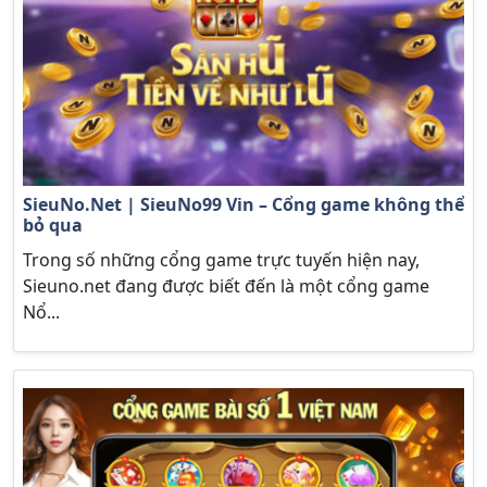
SieuNo.Net | SieuNo99 Vin – Cổng game không thể
bỏ qua
Trong số những cổng game trực tuyến hiện nay,
Sieuno.net đang được biết đến là một cổng game
Nổ...