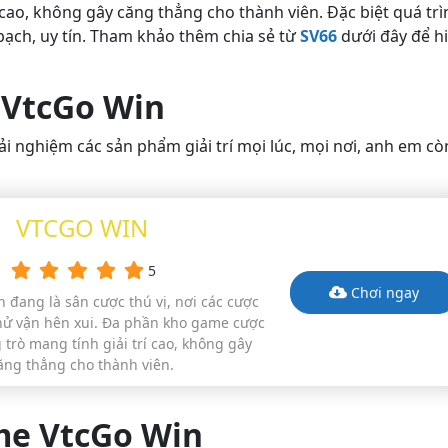
 cao, không gây căng thẳng cho thành viên. Đặc biệt quá trì
 bạch, uy tín. Tham khảo thêm chia sẻ từ
SV66
dưới đây để h
 VtcGo Win
rải nghiệm các sản phẩm giải trí mọi lúc, mọi nơi, anh em cò
VTCGO WIN
5
Chơi ngay
 đang là sân cược thú vị, nơi các cược
thử vận hên xui. Đa phần kho game cược
trò mang tính giải trí cao, không gây
ăng thẳng cho thành viên.
me VtcGo Win