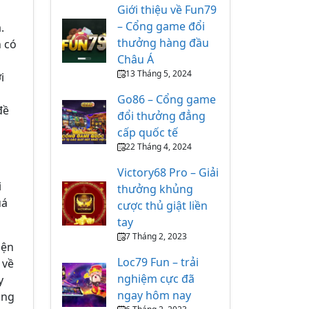
Giới thiệu về Fun79
– Cổng game đổi
.
thưởng hàng đầu
n có
Châu Á
13 Tháng 5, 2024
i
Go86 – Cổng game
đề
đổi thưởng đẳng
cấp quốc tế
22 Tháng 4, 2024
Victory68 Pro – Giải
i
thưởng khủng
uá
cược thủ giật liền
tay
7 Tháng 2, 2023
iện
Loc79 Fun – trải
 về
nghiệm cực đã
y
ngay hôm nay
ộng