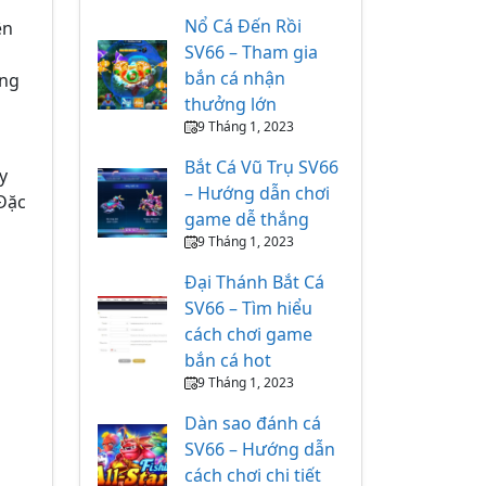
Nổ Cá Đến Rồi
ện
SV66 – Tham gia
bắn cá nhận
ông
thưởng lớn
9 Tháng 1, 2023
Bắt Cá Vũ Trụ SV66
y
– Hướng dẫn chơi
 Đặc
game dễ thắng
9 Tháng 1, 2023
Đại Thánh Bắt Cá
SV66 – Tìm hiểu
cách chơi game
bắn cá hot
9 Tháng 1, 2023
Dàn sao đánh cá
SV66 – Hướng dẫn
cách chơi chi tiết