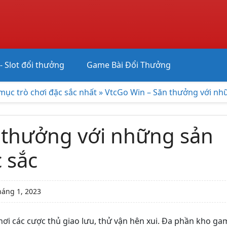
- Slot đổi thưởng
Game Bài Đổi Thưởng
mục trò chơi đặc sắc nhất
»
VtcGo Win – Săn thưởng với nhữ
 thưởng với những sản
c sắc
háng 1, 2023
 nơi các cược thủ giao lưu, thử vận hên xui. Đa phần kho ga