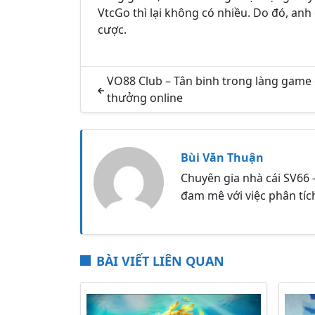
VtcGo thì lại không có nhiều. Do đó, an
cược.
VO88 Club – Tân binh trong làng game 
thưởng online
Bùi Văn Thuận
Chuyên gia nhà cái SV66 
đam mê với việc phân tích
BÀI VIẾT LIÊN QUAN