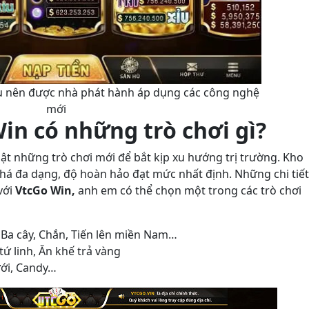
u nên được nhà phát hành áp dụng các công nghệ
mới
n có những trò chơi gì?
nhật những trò chơi mới để bắt kịp xu hướng trị trường. Kho
há đa dạng, độ hoàn hảo đạt mức nhất định. Những chi tiết
với
VtcGo Win,
anh em có thể chọn một trong các trò chơi
 Ba cây, Chắn, Tiến lên miền Nam…
tứ linh, Ăn khế trả vàng
dưới, Candy…