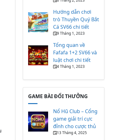
6 Tháng 2, 2023
Hướng dẫn chơi
trò Thuyền Quý Bắt
Cá SV66 chi tiết
9 Tháng 1, 2023
Tổng quan về
Fafafa 1+2 SV66 và
luật chơi chi tiết
4 Tháng 1, 2023
GAME BÀI ĐỔI THƯỞNG
Nổ Hũ Club – Cổng
game giải trí cực
đỉnh cho cược thủ
u
13 Tháng 4, 2025