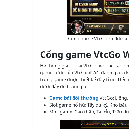
Cổng game VtcGo ra đời sa
Cổng game VtcGo Wi
Hệ thống giải trí tại VtcGo liên tục cập 
game cược của VtcGo được đánh giá là k
trong game được thiết kế đầy tỉ mỉ. Đến 
dưới đây để tham gia:
Game bài đổi thưởng
VtcGo: Liêng,
Slot game nổ hũ: Tây du ký, Kho báu 
Mini game: Cao thấp, Tài xỉu, Trên 