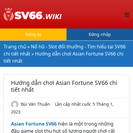
Đăng ký
Đăng nhập
Trang chủ
»
Nổ hũ - Slot đổi thưởng - Tìm hiểu tại SV66
chi tiết nhất
»
Hướng dẫn chơi Asian Fortune SV66 chi
tiết nhất
Hướng dẫn chơi Asian Fortune SV66 chi
tiết nhất
Bùi Văn Thuận
Lần cập nhật cuối:
5 Tháng 1,
2023
Asian Fortune SV66
hiện là một trong những
đầu game slot thu hút số lượng người chơi rất