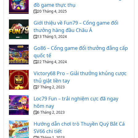
đồ game thực thụ
20 Tháng 4, 2025
Giới thiệu về Fun79 – Cổng game đổi
thưởng hàng đầu Châu Á
13 Tháng 5, 2024
Go86 – Cổng game đổi thưởng đẳng cấp
quốc tế
22 Tháng 4, 2024
Victory68 Pro – Giải thưởng khủng cược
thủ giật liền tay
7 Tháng 2, 2023
Loc79 Fun – trải nghiệm cực đã ngay
hôm nay
6 Tháng 2, 2023
Hướng dẫn chơi trò Thuyền Quý Bắt Cá
SV66 chi tiết
9 Tháng 1, 2023