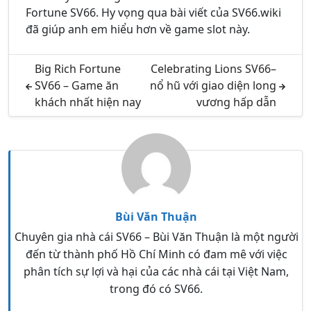
Fortune SV66. Hy vọng qua bài viết của SV66.wiki
đã giúp anh em hiểu hơn về game slot này.
Big Rich Fortune
Celebrating Lions SV66–
SV66 – Game ăn
nổ hũ với giao diện long
khách nhất hiện nay
vương hấp dẫn
Bùi Văn Thuận
Chuyên gia nhà cái SV66 – Bùi Văn Thuận là một người
đến từ thành phố Hồ Chí Minh có đam mê với việc
phân tích sự lợi và hại của các nhà cái tại Việt Nam,
trong đó có SV66.