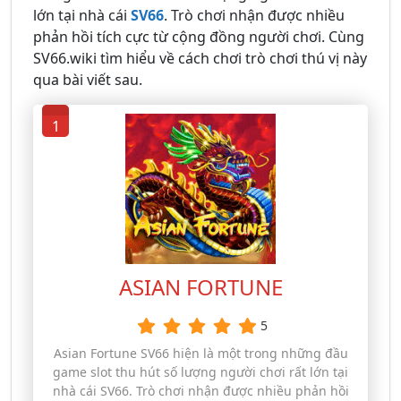
lớn tại nhà cái
SV66
. Trò chơi nhận được nhiều
phản hồi tích cực từ cộng đồng người chơi. Cùng
SV66.wiki tìm hiểu về cách chơi trò chơi thú vị này
qua bài viết sau.
1
ASIAN FORTUNE
5
Asian Fortune SV66 hiện là một trong những đầu
game slot thu hút số lượng người chơi rất lớn tại
nhà cái SV66. Trò chơi nhận được nhiều phản hồi