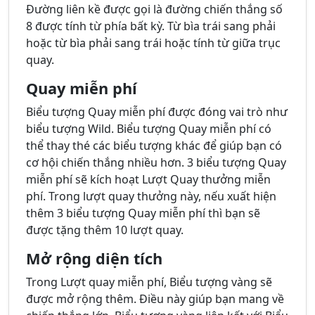
Đường liên kề được gọi là đường chiến thắng số
8 được tính từ phía bất kỳ. Từ bìa trái sang phải
hoặc từ bìa phải sang trái hoặc tính từ giữa trục
quay.
Quay miễn phí
Biểu tượng Quay miễn phí được đóng vai trò như
biểu tượng Wild. Biểu tượng Quay miễn phí có
thể thay thé các biểu tượng khác để giúp bạn có
cơ hội chiến thắng nhiều hơn. 3 biểu tượng Quay
miễn phí sẽ kích hoạt Lượt Quay thưởng miễn
phí. Trong lượt quay thưởng này, nếu xuất hiện
thêm 3 biểu tượng Quay miễn phí thì bạn sẽ
được tặng thêm 10 lượt quay.
Mở rộng diện tích
Trong Lượt quay miễn phí, Biểu tượng vàng sẽ
được mở rộng thêm. Điều này giúp bạn mang về