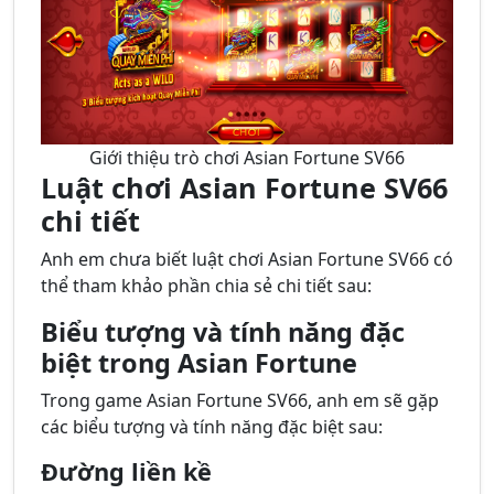
Giới thiệu trò chơi Asian Fortune SV66
Luật chơi Asian Fortune SV66
chi tiết
Anh em chưa biết luật chơi Asian Fortune SV66 có
thể tham khảo phần chia sẻ chi tiết sau:
Biểu tượng và tính năng đặc
biệt trong Asian Fortune
Trong game Asian Fortune SV66, anh em sẽ gặp
các biểu tượng và tính năng đặc biệt sau:
Đường liền kề