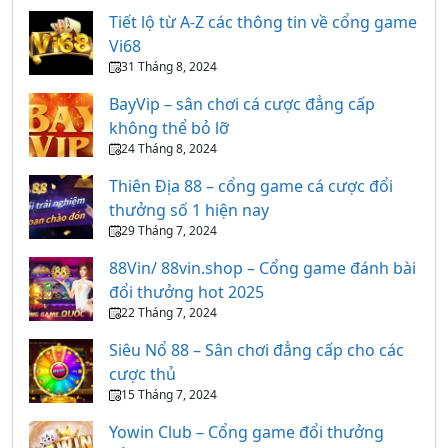
Tiết lộ từ A-Z các thông tin về cổng game
Vi68
31 Tháng 8, 2024
BayVip – sân chơi cá cược đẳng cấp
không thể bỏ lỡ
24 Tháng 8, 2024
Thiên Địa 88 – cổng game cá cược đổi
thưởng số 1 hiện nay
29 Tháng 7, 2024
88Vin/ 88vin.shop – Cổng game đánh bài
đổi thưởng hot 2025
22 Tháng 7, 2024
Siêu Nổ 88 – Sân chơi đẳng cấp cho các
cược thủ
15 Tháng 7, 2024
Yowin Club – Cổng game đổi thưởng