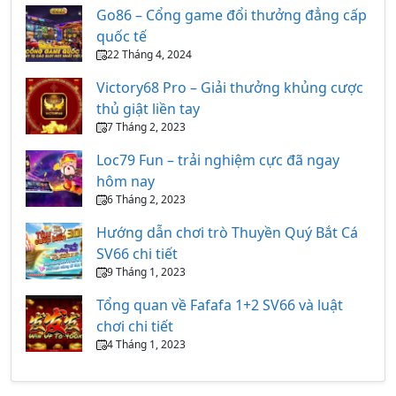
Go86 – Cổng game đổi thưởng đẳng cấp
quốc tế
22 Tháng 4, 2024
Victory68 Pro – Giải thưởng khủng cược
thủ giật liền tay
7 Tháng 2, 2023
Loc79 Fun – trải nghiệm cực đã ngay
hôm nay
6 Tháng 2, 2023
Hướng dẫn chơi trò Thuyền Quý Bắt Cá
SV66 chi tiết
9 Tháng 1, 2023
Tổng quan về Fafafa 1+2 SV66 và luật
chơi chi tiết
4 Tháng 1, 2023