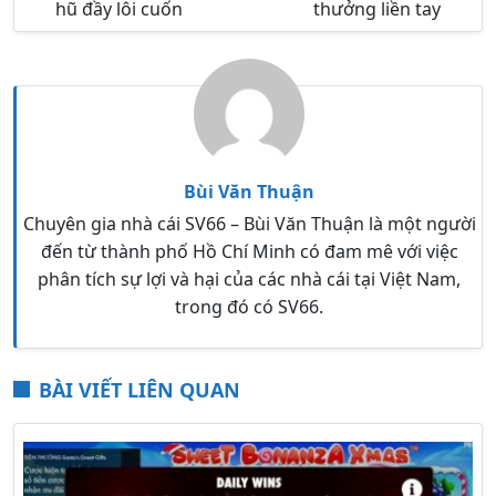
hũ đầy lôi cuốn
thưởng liền tay
Bùi Văn Thuận
Chuyên gia nhà cái SV66 – Bùi Văn Thuận là một người
đến từ thành phố Hồ Chí Minh có đam mê với việc
phân tích sự lợi và hại của các nhà cái tại Việt Nam,
trong đó có SV66.
BÀI VIẾT LIÊN QUAN