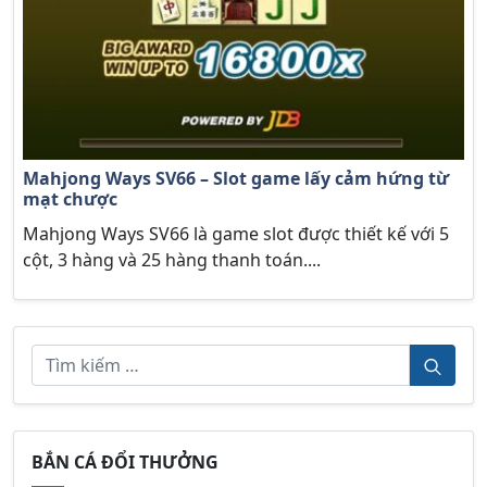
Mahjong Ways SV66 – Slot game lấy cảm hứng từ
mạt chược
Mahjong Ways SV66 là game slot được thiết kế với 5
cột, 3 hàng và 25 hàng thanh toán....
BẮN CÁ ĐỔI THƯỞNG