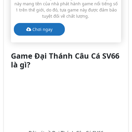
này mang tên của nhà phát hành game nổi tiếng số
1 trên thế giới, do đó, tựa game này được đảm bảo
tuyệt đối về chất lượng.
Chơi ngay
Game Đại Thánh Câu Cá SV66
là gì?