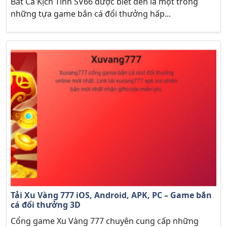
Bắt Cá Kịch Tính SV66 được biết đến là một trong
những tựa game bắn cá đổi thưởng hấp...
Tải Xu Vàng 777 iOS, Android, APK, PC – Game bắn
cá đổi thưởng 3D
Cổng game Xu Vàng 777 chuyên cung cấp những