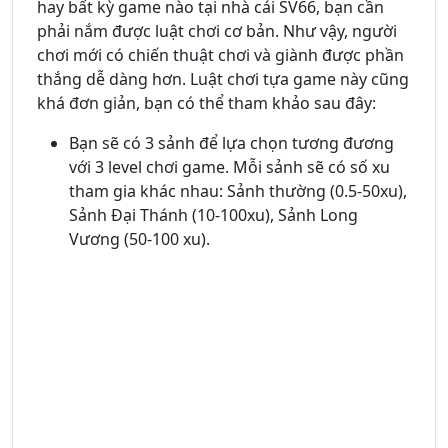
hay bất kỳ game nào tại nhà cái SV66, bạn cần
phải nắm được luật chơi cơ bản. Như vậy, người
chơi mới có chiến thuật chơi và giành được phần
thắng dễ dàng hơn. Luật chơi tựa game này cũng
khá đơn giản, bạn có thể tham khảo sau đây:
Bạn sẽ có 3 sảnh để lựa chọn tương đương
với 3 level chơi game. Mỗi sảnh sẽ có số xu
tham gia khác nhau: Sảnh thường (0.5-50xu),
Sảnh Đại Thánh (10-100xu), Sảnh Long
Vương (50-100 xu).