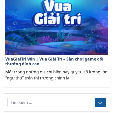
VuaGiaiTri Win | Vua Giải Trí – Sân chơi game đổi
thưởng đỉnh cao
Một trong những địa chỉ hiện nay quy tụ số lượng lớn
“ngư thủ” trên thị trường chính là...