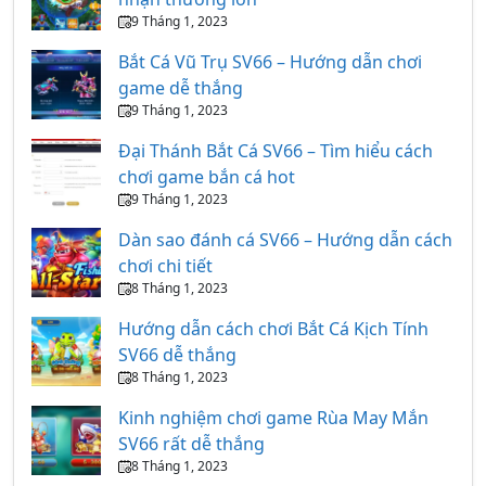
9 Tháng 1, 2023
Bắt Cá Vũ Trụ SV66 – Hướng dẫn chơi
game dễ thắng
9 Tháng 1, 2023
Đại Thánh Bắt Cá SV66 – Tìm hiểu cách
chơi game bắn cá hot
9 Tháng 1, 2023
Dàn sao đánh cá SV66 – Hướng dẫn cách
chơi chi tiết
8 Tháng 1, 2023
Hướng dẫn cách chơi Bắt Cá Kịch Tính
SV66 dễ thắng
8 Tháng 1, 2023
Kinh nghiệm chơi game Rùa May Mắn
SV66 rất dễ thắng
8 Tháng 1, 2023