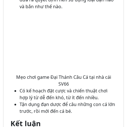
và bắn như thế nào.
Mẹo chơi game Đại Thánh Câu Cá tại nhà cái
SV66
Có kế hoạch đặt cược và chiến thuật chơi
hợp lý từ dễ đến khó, từ ít đến nhiều.
Tận dụng đạn dược để câu những con cá lớn
trước, rồi mới đến cá bé.
Kết luận