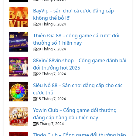
BayVip – sân chơi cá cược đẳng cấp
không thể bỏ lỡ
24 Tháng 8, 2024
Thiên Địa 88 – cổng game cá cược đổi
thưởng số 1 hiện nay
29 Tháng 7, 2024
88Vin/ 88vin.shop – Cổng game đánh bài
đổi thưởng hot 2025
22 Tháng 7, 2024
Siêu Nổ 88 – Sân chơi đẳng cấp cho các
cược thủ
15 Tháng 7, 2024
Yowin Club – Cổng game đổi thưởng
đẳng cấp hàng đầu hiện nay
8 Tháng 7, 2024
Zindo Club – Cổng game đổi thưởng hấp