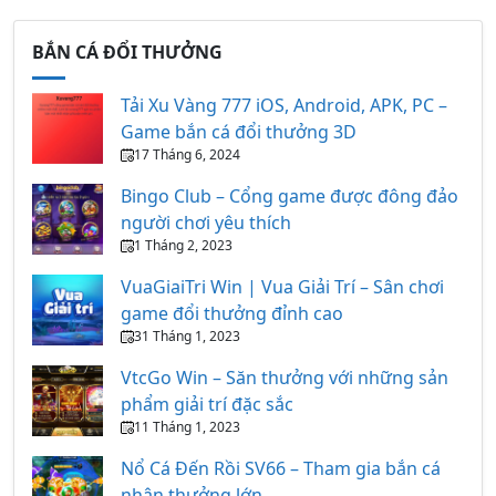
BẮN CÁ ĐỔI THƯỞNG
Tải Xu Vàng 777 iOS, Android, APK, PC –
Game bắn cá đổi thưởng 3D
17 Tháng 6, 2024
Bingo Club – Cổng game được đông đảo
người chơi yêu thích
1 Tháng 2, 2023
VuaGiaiTri Win | Vua Giải Trí – Sân chơi
game đổi thưởng đỉnh cao
31 Tháng 1, 2023
VtcGo Win – Săn thưởng với những sản
phẩm giải trí đặc sắc
11 Tháng 1, 2023
Nổ Cá Đến Rồi SV66 – Tham gia bắn cá
nhận thưởng lớn