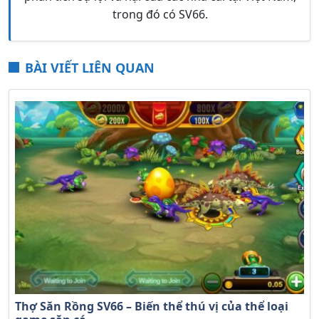
trong đó có SV66.
BÀI VIẾT LIÊN QUAN
Thợ Săn Rồng SV66 – Biến thể thú vị của thể loại