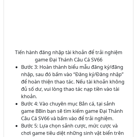
Tiến hành đăng nhập tài khoản để trải nghiệm
game Đại Thánh Câu Cá SV66
Bước 3: Hoàn thành biểu mẫu đăng ký/đăng
nhập, sau đó bấm vào “Đăng ký/Đăng nhập”
để hoàn thiện thao tác. Nếu tài khoản không
đủ số dư, vui lòng thao tác nạp tiền vào tài
khoản.
Bước 4: Vào chuyên mục Bắn cá, tại sảnh
game BBin bạn sẽ tìm kiếm game Đại Thánh
Câu Cá SV66 và bấm vào để trải nghiệm.
Bước 5: Lựa chọn sảnh cược, mức cược và
chơi game tiêu diệt những sinh vật biển trên