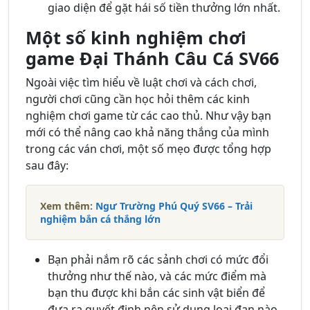
giao diện để gặt hái số tiền thưởng lớn nhất.
Một số kinh nghiệm chơi
game Đại Thánh Câu Cá SV66
Ngoài việc tìm hiểu về luật chơi và cách chơi,
người chơi cũng cần học hỏi thêm các kinh
nghiệm chơi game từ các cao thủ. Như vậy bạn
mới có thể nâng cao khả năng thắng của mình
trong các ván chơi, một số mẹo được tổng hợp
sau đây:
Xem thêm:
Ngư Trường Phú Quý SV66 – Trải
nghiệm bắn cá thắng lớn
Bạn phải nắm rõ các sảnh chơi có mức đổi
thưởng như thế nào, và các mức điểm mà
bạn thu được khi bắn các sinh vật biển để
đưa ra quyết định nên sử dụng loại đạn nào