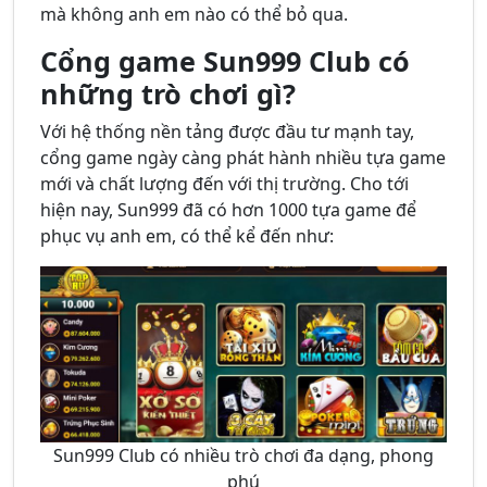
mà không anh em nào có thể bỏ qua.
Cổng game Sun999 Club có
những trò chơi gì?
Với hệ thống nền tảng được đầu tư mạnh tay,
cổng game ngày càng phát hành nhiều tựa game
mới và chất lượng đến với thị trường. Cho tới
hiện nay, Sun999 đã có hơn 1000 tựa game để
phục vụ anh em, có thể kể đến như:
Sun999 Club có nhiều trò chơi đa dạng, phong
phú