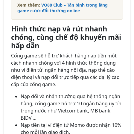
Xem thêm:
VO88 Club – Tân binh trong làng
game cược đổi thưởng online
Hình thức nạp và rút nhanh
chóng, cùng chế độ khuyến mãi
hấp dẫn
Cổng game sẽ hỗ trợ khách hàng nạp tiền một
cách nhanh chóng với 4 hình thức thông dụng
như ví điện tử, ngân hàng nội địa, nạp thẻ cào
điện thoại và nạp đổi trực tiếp qua các đại lý cao
cấp của cổng game.
Nạp đổi và nhận thưởng qua hệ thống ngân
hàng, cổng game hỗ trợ 10 ngân hàng uy tín
trong nước như Vietcombank, MB bank,
BIDV,…
Nạp tiền tại ví điện tử Momo được nhận 10%
cho mỗi lần giao dịch.