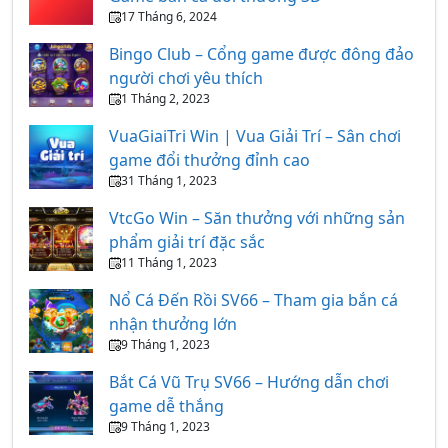
17 Tháng 6, 2024
Bingo Club – Cổng game được đông đảo
người chơi yêu thích
1 Tháng 2, 2023
VuaGiaiTri Win | Vua Giải Trí – Sân chơi
game đổi thưởng đỉnh cao
31 Tháng 1, 2023
VtcGo Win – Săn thưởng với những sản
phẩm giải trí đặc sắc
11 Tháng 1, 2023
Nổ Cá Đến Rồi SV66 – Tham gia bắn cá
nhận thưởng lớn
9 Tháng 1, 2023
Bắt Cá Vũ Trụ SV66 – Hướng dẫn chơi
game dễ thắng
9 Tháng 1, 2023