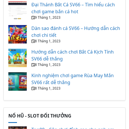
Đại Thánh Bắt Cá SV66 – Tìm hiểu cách
chơi game bắn cá hot
9 Tháng 1, 2023
Dàn sao đánh cá SV66 – Hướng dẫn cách
chơi chi tiết
8 Tháng 1, 2023
Hướng dẫn cách chơi Bắt Cá Kịch Tính
SV66 dễ thắng
8 Tháng 1, 2023
Kinh nghiệm chơi game Rùa May Mắn
SV66 rất dễ thắng
8 Tháng 1, 2023
NỔ HŨ - SLOT ĐỔI THƯỞNG