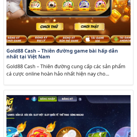
Gold88 Cash – Thiên đường game bài hấp dẫn
nhất tại Việt Nam
Gold88 Cash – Thiên đường cung cấp các sản phẩm
cá cược online hoàn hảo nhất hiện nay cho...