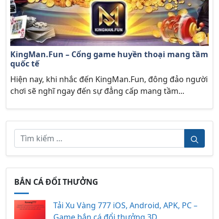
KingMan.Fun – Cổng game huyền thoại mang tầm
quốc tế
Hiện nay, khi nhắc đến KingMan.Fun, đông đảo người
chơi sẽ nghĩ ngay đến sự đẳng cấp mang tầm...
BẮN CÁ ĐỔI THƯỞNG
Tải Xu Vàng 777 iOS, Android, APK, PC –
Game bắn cá đổi thưởng 3D