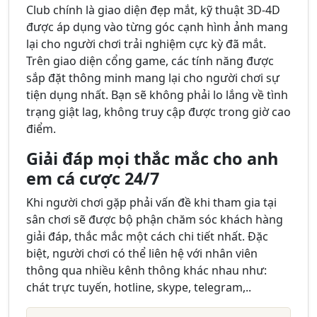
Club chính là giao diện đẹp mắt, kỹ thuật 3D-4D
được áp dụng vào từng góc cạnh hình ảnh mang
lại cho người chơi trải nghiệm cực kỳ đã mắt.
Trên giao diện cổng game, các tính năng được
sắp đặt thông minh mang lại cho người chơi sự
tiện dụng nhất. Bạn sẽ không phải lo lắng về tình
trạng giật lag, không truy cập được trong giờ cao
điểm.
Giải đáp mọi thắc mắc cho anh
em cá cược 24/7
Khi người chơi gặp phải vấn đề khi tham gia tại
sân chơi sẽ được bộ phận chăm sóc khách hàng
giải đáp, thắc mắc một cách chi tiết nhất. Đặc
biệt, người chơi có thể liên hệ với nhân viên
thông qua nhiều kênh thông khác nhau như:
chát trực tuyến, hotline, skype, telegram,..