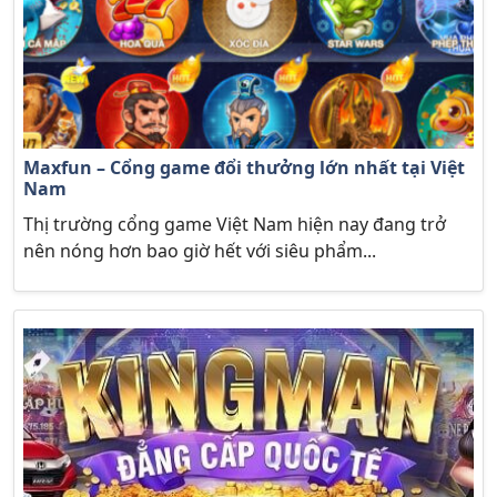
Maxfun – Cổng game đổi thưởng lớn nhất tại Việt
Nam
Thị trường cổng game Việt Nam hiện nay đang trở
nên nóng hơn bao giờ hết với siêu phẩm...