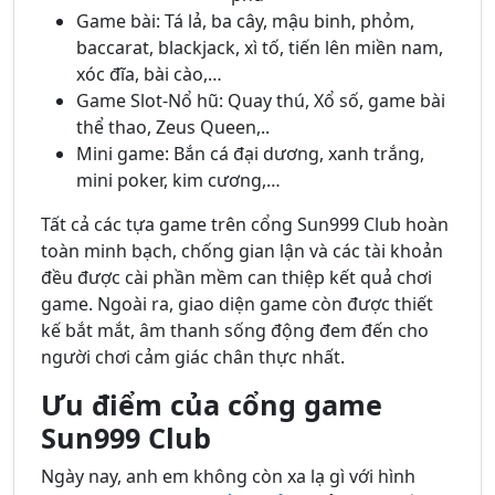
Game bài: Tá lả, ba cây, mậu binh, phỏm,
baccarat, blackjack, xì tố, tiến lên miền nam,
xóc đĩa, bài cào,…
Game Slot-Nổ hũ: Quay thú, Xổ số, game bài
thể thao, Zeus Queen,..
Mini game: Bắn cá đại dương, xanh trắng,
mini poker, kim cương,…
Tất cả các tựa game trên cổng Sun999 Club hoàn
toàn minh bạch, chống gian lận và các tài khoản
đều được cài phần mềm can thiệp kết quả chơi
game. Ngoài ra, giao diện game còn được thiết
kế bắt mắt, âm thanh sống động đem đến cho
người chơi cảm giác chân thực nhất.
Ưu điểm của cổng game
Sun999 Club
Ngày nay, anh em không còn xa lạ gì với hình