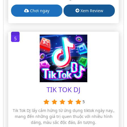
Chơi ngay
Xem Review
5
TIK TOK DJ
5
Tik Tok DJ lấy cảm hứng từ ứng dụng tiktok ngày nay.,
mang đến những giá trị quen thuộc với nhiều hình
dáng, màu sắc độc đáo, ấn tượng.