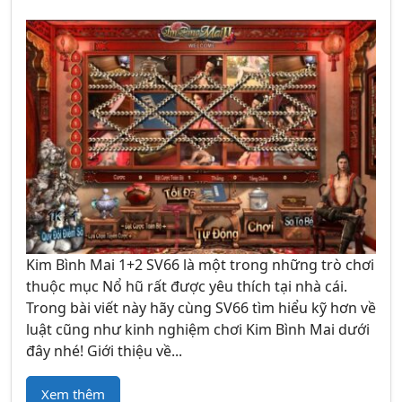
Kim Bình Mai 1+2 SV66 là một trong những trò chơi
thuộc mục Nổ hũ rất được yêu thích tại nhà cái.
Trong bài viết này hãy cùng SV66 tìm hiểu kỹ hơn về
luật cũng như kinh nghiệm chơi Kim Bình Mai dưới
đây nhé! Giới thiệu về...
Xem thêm