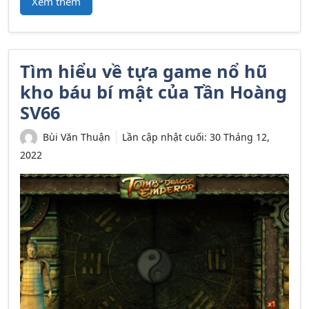
Xem thêm
Tìm hiểu về tựa game nổ hũ
kho báu bí mật của Tần Hoàng
SV66
Bùi Văn Thuận
Lần cập nhật cuối:
30 Tháng 12,
2022