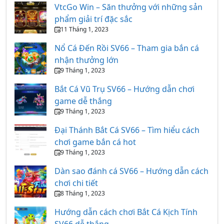
VtcGo Win – Săn thưởng với những sản
phẩm giải trí đặc sắc
11 Tháng 1, 2023
Nổ Cá Đến Rồi SV66 – Tham gia bắn cá
nhận thưởng lớn
9 Tháng 1, 2023
Bắt Cá Vũ Trụ SV66 – Hướng dẫn chơi
game dễ thắng
9 Tháng 1, 2023
Đại Thánh Bắt Cá SV66 – Tìm hiểu cách
chơi game bắn cá hot
9 Tháng 1, 2023
Dàn sao đánh cá SV66 – Hướng dẫn cách
chơi chi tiết
8 Tháng 1, 2023
Hướng dẫn cách chơi Bắt Cá Kịch Tính
SV66 dễ thắng