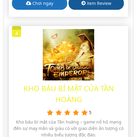
Chơi ngay
Xem Review
4
KHO BÁU BÍ MẬT CỦA TẦN
HOÀNG
5
Kho báu bí mật của Tần hoàng – game nổ hũ mang
đến sự may mắn và giàu có với giao diện ấn tượng có
nhiều biểu tượng độc đáo.