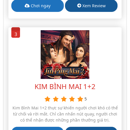
Chơi ngay
Xem Review
3
KIM BÌNH MAI 1+2
5
Kim Bình Mai 1+2 thực sự khiến người chơi khó có thể
từ chối và rời mắt. Chỉ cần nhấn nút quay, người chơi
có thể nhận được những phần thưởng giá trị.