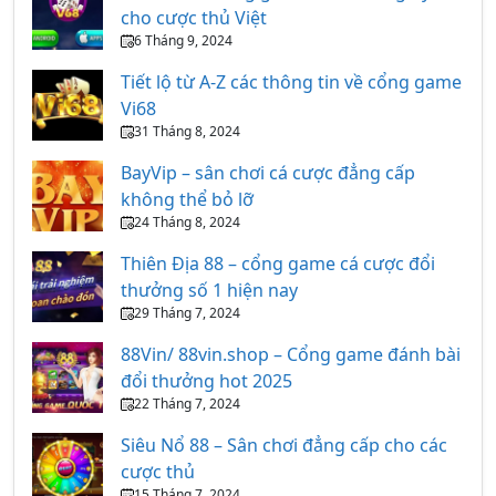
cho cược thủ Việt
6 Tháng 9, 2024
Tiết lộ từ A-Z các thông tin về cổng game
Vi68
31 Tháng 8, 2024
BayVip – sân chơi cá cược đẳng cấp
không thể bỏ lỡ
24 Tháng 8, 2024
Thiên Địa 88 – cổng game cá cược đổi
thưởng số 1 hiện nay
29 Tháng 7, 2024
88Vin/ 88vin.shop – Cổng game đánh bài
đổi thưởng hot 2025
22 Tháng 7, 2024
Siêu Nổ 88 – Sân chơi đẳng cấp cho các
cược thủ
15 Tháng 7, 2024