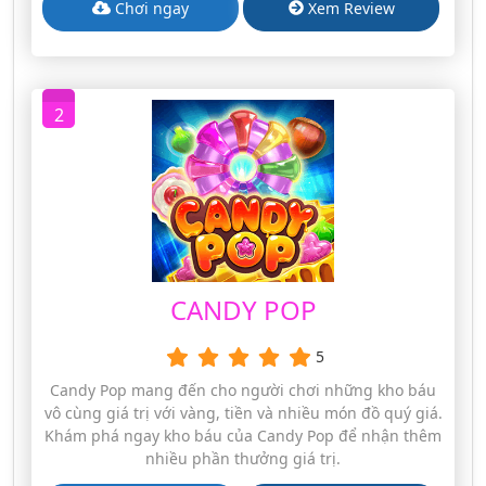
Chơi ngay
Xem Review
2
CANDY POP
5
Candy Pop mang đến cho người chơi những kho báu
vô cùng giá trị với vàng, tiền và nhiều món đồ quý giá.
Khám phá ngay kho báu của Candy Pop để nhận thêm
nhiều phần thưởng giá trị.