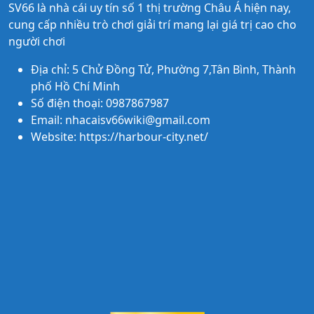
SV66
là nhà cái uy tín số 1 thị trường Châu Á hiện nay,
cung cấp nhiều trò chơi giải trí mang lại giá trị cao cho
người chơi
Địa chỉ: 5 Chử Đồng Tử, Phường 7,Tân Bình, Thành
phố Hồ Chí Minh
Số điện thoại: 0987867987
Email:
nhacaisv66wiki@gmail.com
Website: https://harbour-city.net/