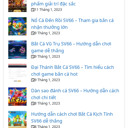
phẩm giải trí đặc sắc
11 Tháng 1, 2023
Nổ Cá Đến Rồi SV66 – Tham gia bắn cá
nhận thưởng lớn
9 Tháng 1, 2023
Bắt Cá Vũ Trụ SV66 – Hướng dẫn chơi
game dễ thắng
9 Tháng 1, 2023
Đại Thánh Bắt Cá SV66 – Tìm hiểu cách
chơi game bắn cá hot
9 Tháng 1, 2023
Dàn sao đánh cá SV66 – Hướng dẫn cách
chơi chi tiết
8 Tháng 1, 2023
Hướng dẫn cách chơi Bắt Cá Kịch Tính
SV66 dễ thắng
8 Tháng 1, 2023