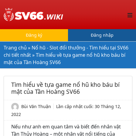
Đăng ký
Đăng nhập
Trang chủ
»
Nổ hũ - Slot đổi thưởng - Tìm hiểu tại SV66
chi tiết nhất
»
Tìm hiểu về tựa game nổ hũ kho báu bí
mật của Tần Hoàng SV66
Tìm hiểu về tựa game nổ hũ kho báu bí
mật của Tần Hoàng SV66
Bùi Văn Thuận
Lần cập nhật cuối:
30 Tháng 12,
2022
Nếu như anh em quan tâm và biết đến nhân vật
Tần Thủy Hoàng – một nhân vật nổi tiếng của