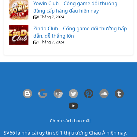
Yowin Club – Cổng game đổi thưởng
đẳng cấp hàng đầu hiện nay
8 Tháng 7, 2024
Zindo Club – Cổng game đổi thưởng hấp
dẫn, dễ thắng lớn
1 Tháng 7, 2024
Chính sách bảo mật
SV66
là nhà cái uy tín số 1 thị trường Châu Á hiện nay,