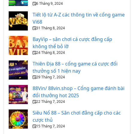
6 Tháng 9, 2024
Tiết lộ từ A-Z các thông tin về cổng game
Vi68
31 Tháng 8, 2024
BayVip – sân chơi cá cược đẳng cấp
không thể bỏ lỡ
24 Tháng 8, 2024
Thiên Địa 88 – cổng game cá cược đổi
thưởng số 1 hiện nay
29 Tháng 7, 2024
88Vin/ 88vin.shop – Cổng game đánh bài
đổi thưởng hot 2025
22 Tháng 7, 2024
Siêu Nổ 88 – Sân chơi đẳng cấp cho các
cược thủ
15 Tháng 7, 2024