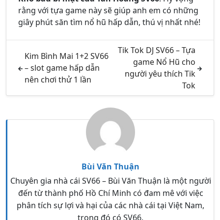
rằng với tựa game này sẽ giúp anh em có những
giây phút săn tìm nổ hũ hấp dẫn, thú vị nhất nhé!
Tik Tok DJ SV66 – Tựa
Kim Bình Mai 1+2 SV66
game Nổ Hũ cho
– slot game hấp dẫn
người yêu thích Tik
nên chơi thử 1 lần
Tok
Bùi Văn Thuận
Chuyên gia nhà cái SV66 – Bùi Văn Thuận là một người
đến từ thành phố Hồ Chí Minh có đam mê với việc
phân tích sự lợi và hại của các nhà cái tại Việt Nam,
trong đó có SV66.