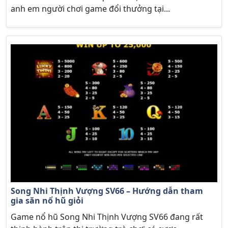
anh em người chơi game đổi thưởng tại...
Song Nhi Thịnh Vượng SV66 – Hướng dẫn tham
gia săn nổ hũ giỏi
Game nổ hũ Song Nhi Thịnh Vượng SV66 đang rất