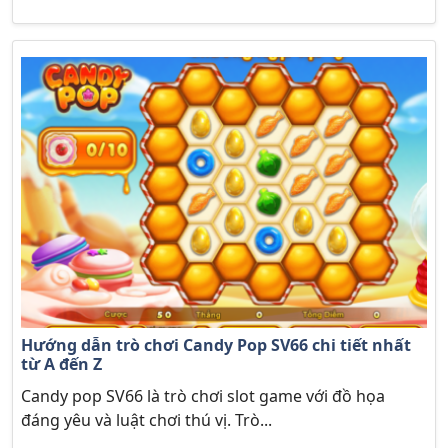
Hướng dẫn trò chơi Candy Pop SV66 chi tiết nhất
từ A đến Z
Candy pop SV66 là trò chơi slot game với đồ họa
đáng yêu và luật chơi thú vị. Trò...