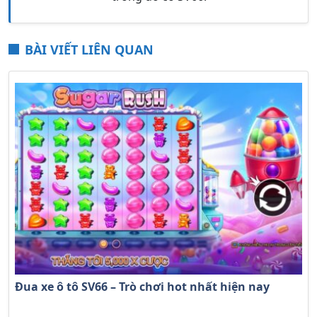
BÀI VIẾT LIÊN QUAN
Đua xe ô tô SV66 – Trò chơi hot nhất hiện nay