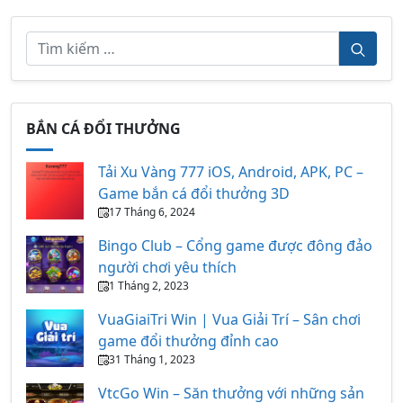
BẮN CÁ ĐỔI THƯỞNG
Tải Xu Vàng 777 iOS, Android, APK, PC –
Game bắn cá đổi thưởng 3D
17 Tháng 6, 2024
Bingo Club – Cổng game được đông đảo
người chơi yêu thích
1 Tháng 2, 2023
VuaGiaiTri Win | Vua Giải Trí – Sân chơi
game đổi thưởng đỉnh cao
31 Tháng 1, 2023
VtcGo Win – Săn thưởng với những sản